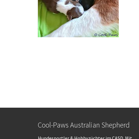
Cool-Paws Australian Shepherd
Hundesportler & Hobbyzüchter im CASD. Mit